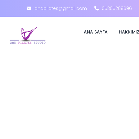
andpilates@gmail.com
05305208696
ANA SAYFA
HAKKIMI